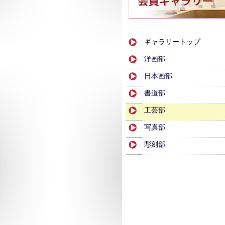
ギャラリートップ
洋画部
日本画部
書道部
工芸部
写真部
彫刻部